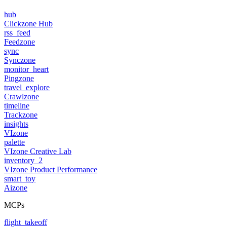
hub
Clickzone Hub
rss_feed
Feedzone
sync
Synczone
monitor_heart
Pingzone
travel_explore
Crawlzone
timeline
Trackzone
insights
VIzone
palette
VIzone Creative Lab
inventory_2
VIzone Product Performance
smart_toy
Aizone
MCPs
flight_takeoff