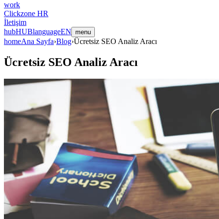
work
Clickzone HR
İletişim
hub
HUB
language
EN
menu
home
Ana Sayfa
›
Blog
›
Ücretsiz SEO Analiz Aracı
Ücretsiz SEO Analiz Aracı