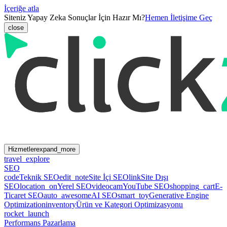
İçeriğe atla
Siteniz Yapay Zeka Sonuçlar İçin Hazır Mı?
Hemen İletişime Geç
close
Hizmetler
expand_more
travel_explore
SEO
code
Teknik SEO
edit_note
Site İçi SEO
link
Site Dışı
SEO
location_on
Yerel SEO
videocam
YouTube SEO
shopping_cart
E-
Ticaret SEO
auto_awesome
AI SEO
smart_toy
Generative Engine
Optimization
inventory
Ürün ve Kategori Optimizasyonu
rocket_launch
Performans Pazarlama