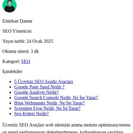
Emirkan Damar
SEO Yöneticisi
Yayın tarihi
:
24 Ocak 2025
Okuma süresi
:
3
dk
Kategori
:
SEO
İçindekiler
5 Ücretsiz SEO Analiz Aracları
Google Page Sped Nedir ?
Google Analıyts Nedir?
Google Search Console Nedir, Ne İşe Yarar?
Bing Webmaster Nedir, Ne İșe Yarar?
Screming Frog Nedir, Ne İși Yarar?
Seo Kriteri Nedir?
Ücretsiz SEO Araçları web sitenizin arama motoru optimizasyonunu
ve genel performansını değerlendirmeye, kullanılmayan sayfaları