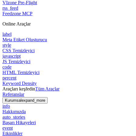
VIzone Pre-Flight
rss_feed
Feedzone MCP
Online Araçlar
label
Meta Etiket Oluşturucu
style
CSS Temizleyici
javascript
JS Temizleyici
code
HTML Temizleyici
percent
Keyword Density
Araçları keşfedin
Tüm Araçlar
Referanslar
Kurumsal
expand_more
info
Hakkımızda
auto_stories
Başarı Hikayeleri
event
Etkinlikler