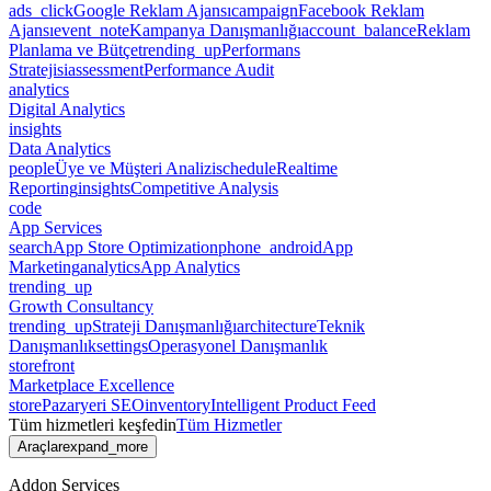
ads_click
Google Reklam Ajansı
campaign
Facebook Reklam
Ajansı
event_note
Kampanya Danışmanlığı
account_balance
Reklam
Planlama ve Bütçe
trending_up
Performans
Stratejisi
assessment
Performance Audit
analytics
Digital Analytics
insights
Data Analytics
people
Üye ve Müşteri Analizi
schedule
Realtime
Reporting
insights
Competitive Analysis
code
App Services
search
App Store Optimization
phone_android
App
Marketing
analytics
App Analytics
trending_up
Growth Consultancy
trending_up
Strateji Danışmanlığı
architecture
Teknik
Danışmanlık
settings
Operasyonel Danışmanlık
storefront
Marketplace Excellence
store
Pazaryeri SEO
inventory
Intelligent Product Feed
Tüm hizmetleri keşfedin
Tüm Hizmetler
Araçlar
expand_more
Addon Services