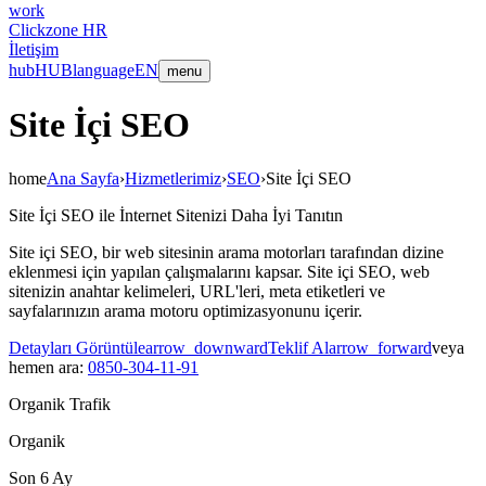
work
Clickzone HR
İletişim
hub
HUB
language
EN
menu
Site İçi SEO
home
Ana Sayfa
›
Hizmetlerimiz
›
SEO
›
Site İçi SEO
Site İçi SEO ile İnternet Sitenizi Daha İyi Tanıtın
Site içi SEO, bir web sitesinin arama motorları tarafından dizine
eklenmesi için yapılan çalışmalarını kapsar. Site içi SEO, web
sitenizin anahtar kelimeleri, URL'leri, meta etiketleri ve
sayfalarınızın arama motoru optimizasyonunu içerir.
Detayları Görüntüle
arrow_downward
Teklif Al
arrow_forward
veya
hemen ara:
0850-304-11-91
Organik Trafik
Organik
Son 6 Ay