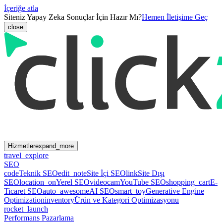
İçeriğe atla
Siteniz Yapay Zeka Sonuçlar İçin Hazır Mı?
Hemen İletişime Geç
close
Hizmetler
expand_more
travel_explore
SEO
code
Teknik SEO
edit_note
Site İçi SEO
link
Site Dışı
SEO
location_on
Yerel SEO
videocam
YouTube SEO
shopping_cart
E-
Ticaret SEO
auto_awesome
AI SEO
smart_toy
Generative Engine
Optimization
inventory
Ürün ve Kategori Optimizasyonu
rocket_launch
Performans Pazarlama