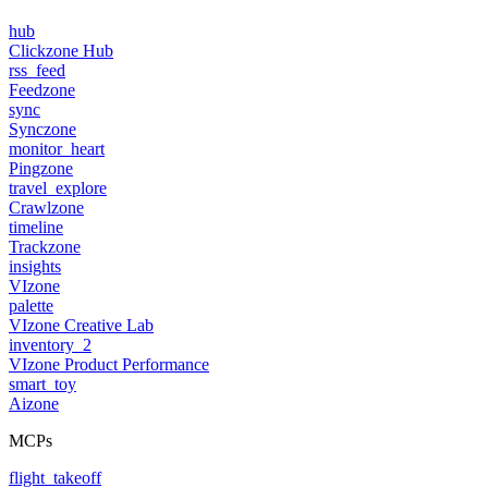
hub
Clickzone Hub
rss_feed
Feedzone
sync
Synczone
monitor_heart
Pingzone
travel_explore
Crawlzone
timeline
Trackzone
insights
VIzone
palette
VIzone Creative Lab
inventory_2
VIzone Product Performance
smart_toy
Aizone
MCPs
flight_takeoff