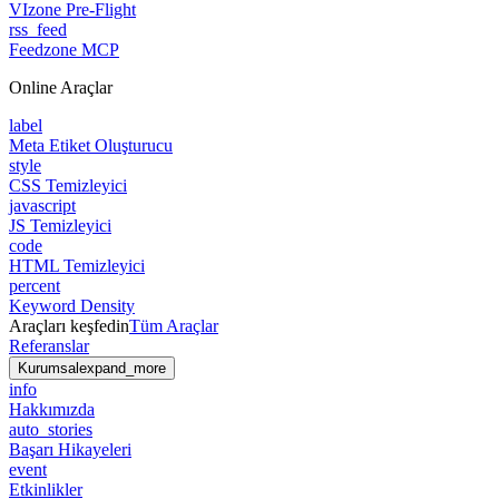
VIzone Pre-Flight
rss_feed
Feedzone MCP
Online Araçlar
label
Meta Etiket Oluşturucu
style
CSS Temizleyici
javascript
JS Temizleyici
code
HTML Temizleyici
percent
Keyword Density
Araçları keşfedin
Tüm Araçlar
Referanslar
Kurumsal
expand_more
info
Hakkımızda
auto_stories
Başarı Hikayeleri
event
Etkinlikler