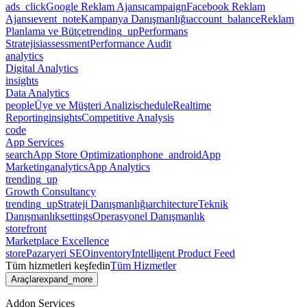
ads_click
Google Reklam Ajansı
campaign
Facebook Reklam
Ajansı
event_note
Kampanya Danışmanlığı
account_balance
Reklam
Planlama ve Bütçe
trending_up
Performans
Stratejisi
assessment
Performance Audit
analytics
Digital Analytics
insights
Data Analytics
people
Üye ve Müşteri Analizi
schedule
Realtime
Reporting
insights
Competitive Analysis
code
App Services
search
App Store Optimization
phone_android
App
Marketing
analytics
App Analytics
trending_up
Growth Consultancy
trending_up
Strateji Danışmanlığı
architecture
Teknik
Danışmanlık
settings
Operasyonel Danışmanlık
storefront
Marketplace Excellence
store
Pazaryeri SEO
inventory
Intelligent Product Feed
Tüm hizmetleri keşfedin
Tüm Hizmetler
Araçlar
expand_more
Addon Services