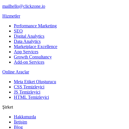
mail
hello@clickzone.io
Hizmetler
Performance Marketing
SEO
Digital Analytics
Data Analytics
Marketplace Excellence
App Services
Growth Consultancy
Add-on Services
Online Araçlar
Meta Etiket Oluşturucu
CSS Temizleyici
JS Temizleyici
HTML Temizleyici
Şirket
Hakkımızda
İletişim
Blog