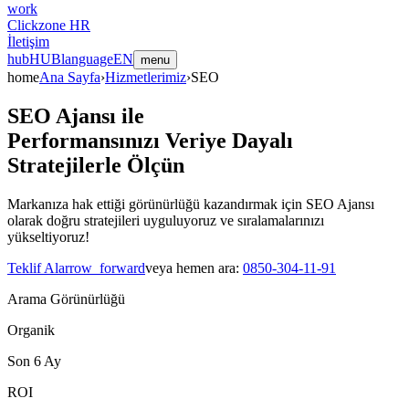
work
Clickzone HR
İletişim
hub
HUB
language
EN
menu
home
Ana Sayfa
›
Hizmetlerimiz
›
SEO
SEO Ajansı ile
Performansınızı Veriye Dayalı
Stratejilerle Ölçün
Markanıza hak ettiği görünürlüğü kazandırmak için SEO Ajansı
olarak doğru stratejileri uyguluyoruz ve sıralamalarınızı
yükseltiyoruz!
Teklif Al
arrow_forward
veya hemen ara:
0850-304-11-91
Arama Görünürlüğü
Organik
Son 6 Ay
ROI