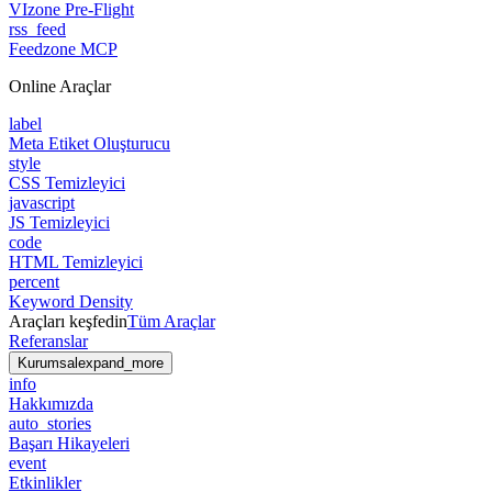
VIzone Pre-Flight
rss_feed
Feedzone MCP
Online Araçlar
label
Meta Etiket Oluşturucu
style
CSS Temizleyici
javascript
JS Temizleyici
code
HTML Temizleyici
percent
Keyword Density
Araçları keşfedin
Tüm Araçlar
Referanslar
Kurumsal
expand_more
info
Hakkımızda
auto_stories
Başarı Hikayeleri
event
Etkinlikler