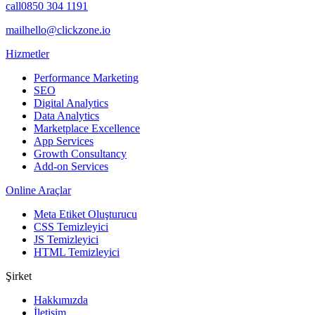
call
0850 304 1191
mail
hello@clickzone.io
Hizmetler
Performance Marketing
SEO
Digital Analytics
Data Analytics
Marketplace Excellence
App Services
Growth Consultancy
Add-on Services
Online Araçlar
Meta Etiket Oluşturucu
CSS Temizleyici
JS Temizleyici
HTML Temizleyici
Şirket
Hakkımızda
İletişim