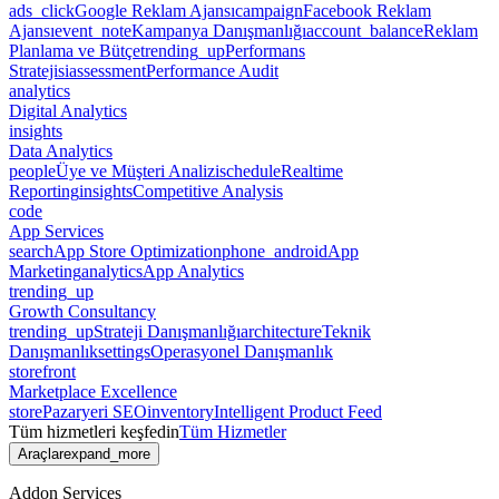
ads_click
Google Reklam Ajansı
campaign
Facebook Reklam
Ajansı
event_note
Kampanya Danışmanlığı
account_balance
Reklam
Planlama ve Bütçe
trending_up
Performans
Stratejisi
assessment
Performance Audit
analytics
Digital Analytics
insights
Data Analytics
people
Üye ve Müşteri Analizi
schedule
Realtime
Reporting
insights
Competitive Analysis
code
App Services
search
App Store Optimization
phone_android
App
Marketing
analytics
App Analytics
trending_up
Growth Consultancy
trending_up
Strateji Danışmanlığı
architecture
Teknik
Danışmanlık
settings
Operasyonel Danışmanlık
storefront
Marketplace Excellence
store
Pazaryeri SEO
inventory
Intelligent Product Feed
Tüm hizmetleri keşfedin
Tüm Hizmetler
Araçlar
expand_more
Addon Services