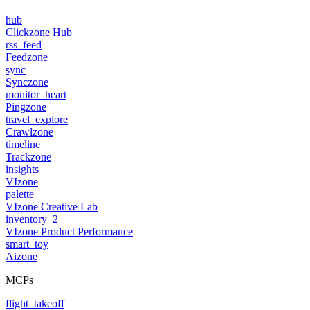
hub
Clickzone Hub
rss_feed
Feedzone
sync
Synczone
monitor_heart
Pingzone
travel_explore
Crawlzone
timeline
Trackzone
insights
VIzone
palette
VIzone Creative Lab
inventory_2
VIzone Product Performance
smart_toy
Aizone
MCPs
flight_takeoff