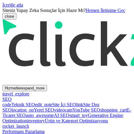
İçeriğe atla
Siteniz Yapay Zeka Sonuçlar İçin Hazır Mı?
Hemen İletişime Geç
close
Hizmetler
expand_more
travel_explore
SEO
code
Teknik SEO
edit_note
Site İçi SEO
link
Site Dışı
SEO
location_on
Yerel SEO
videocam
YouTube SEO
shopping_cart
E-
Ticaret SEO
auto_awesome
AI SEO
smart_toy
Generative Engine
Optimization
inventory
Ürün ve Kategori Optimizasyonu
rocket_launch
Performans Pazarlama