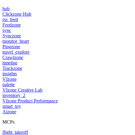
hub
Clickzone Hub
rss_feed
Feedzone
sync
Synczone
monitor_heart
Pingzone
travel_explore
Crawlzone
timeline
Trackzone
insights
VIzone
palette
VIzone Creative Lab
inventory_2
VIzone Product Performance
smart_toy
Aizone
MCPs
flight_takeoff