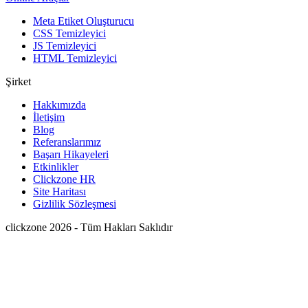
Meta Etiket Oluşturucu
CSS Temizleyici
JS Temizleyici
HTML Temizleyici
Şirket
Hakkımızda
İletişim
Blog
Referanslarımız
Başarı Hikayeleri
Etkinlikler
Clickzone HR
Site Haritası
Gizlilik Sözleşmesi
clickzone 2026 - Tüm Hakları Saklıdır