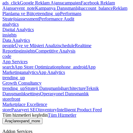
ads_click
Google Reklam Ajansı
campaign
Facebook Reklam
Ajansı
event_note
Kampanya Danışmanlığı
account_balance
Reklam
Planlama ve Bütçe
trending_up
Performans
Stratejisi
assessment
Performance Audit
analytics
Digital Analytics
insights
Data Analytics
people
Üye ve Müşteri Analizi
schedule
Realtime
Reporting
insights
Competitive Analysis
code
App Services
search
App Store Optimization
phone_android
App
Marketing
analytics
App Analytics
trending_up
Growth Consultancy
trending_up
Strateji Danışmanlığı
architecture
Teknik
Danışmanlık
settings
Operasyonel Danışmanlık
storefront
Marketplace Excellence
store
Pazaryeri SEO
inventory
Intelligent Product Feed
Tüm hizmetleri keşfedin
Tüm Hizmetler
Araçlar
expand_more
Addon Services