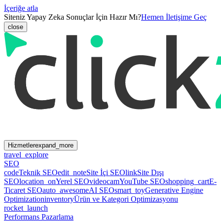
İçeriğe atla
Siteniz Yapay Zeka Sonuçlar İçin Hazır Mı?
Hemen İletişime Geç
close
Hizmetler
expand_more
travel_explore
SEO
code
Teknik SEO
edit_note
Site İçi SEO
link
Site Dışı
SEO
location_on
Yerel SEO
videocam
YouTube SEO
shopping_cart
E-
Ticaret SEO
auto_awesome
AI SEO
smart_toy
Generative Engine
Optimization
inventory
Ürün ve Kategori Optimizasyonu
rocket_launch
Performans Pazarlama