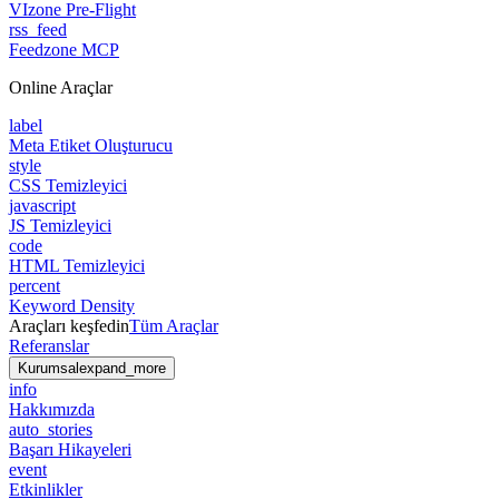
VIzone Pre-Flight
rss_feed
Feedzone MCP
Online Araçlar
label
Meta Etiket Oluşturucu
style
CSS Temizleyici
javascript
JS Temizleyici
code
HTML Temizleyici
percent
Keyword Density
Araçları keşfedin
Tüm Araçlar
Referanslar
Kurumsal
expand_more
info
Hakkımızda
auto_stories
Başarı Hikayeleri
event
Etkinlikler