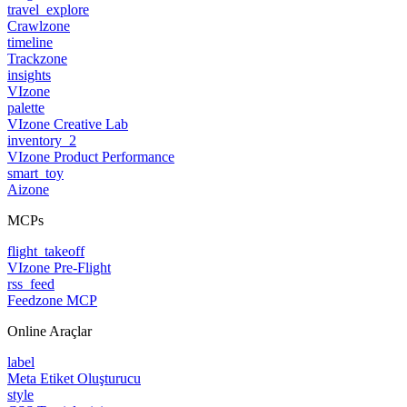
travel_explore
Crawlzone
timeline
Trackzone
insights
VIzone
palette
VIzone Creative Lab
inventory_2
VIzone Product Performance
smart_toy
Aizone
MCPs
flight_takeoff
VIzone Pre-Flight
rss_feed
Feedzone MCP
Online Araçlar
label
Meta Etiket Oluşturucu
style