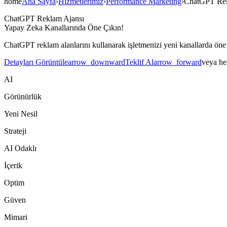
home
Ana Sayfa
›
Hizmetlerimiz
›
Performance Marketing
›
ChatGPT Rek
ChatGPT Reklam Ajansı
Yapay Zeka Kanallarında Öne Çıkın!
ChatGPT reklam alanlarını kullanarak işletmenizi yeni kanallarda öne ç
Detayları Görüntüle
arrow_downward
Teklif Al
arrow_forward
veya he
AI
Görünürlük
Yeni Nesil
Strateji
AI Odaklı
İçerik
Optim
Güven
Mimari