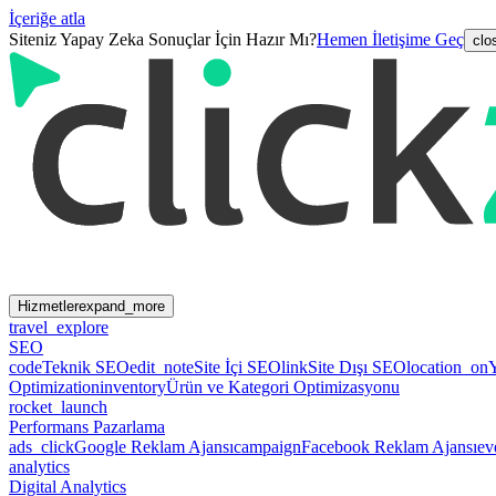
İçeriğe atla
Siteniz Yapay Zeka Sonuçlar İçin Hazır Mı?
Hemen İletişime Geç
clo
Hizmetler
expand_more
travel_explore
SEO
code
Teknik SEO
edit_note
Site İçi SEO
link
Site Dışı SEO
location_on
Optimization
inventory
Ürün ve Kategori Optimizasyonu
rocket_launch
Performans Pazarlama
ads_click
Google Reklam Ajansı
campaign
Facebook Reklam Ajansı
ev
analytics
Digital Analytics