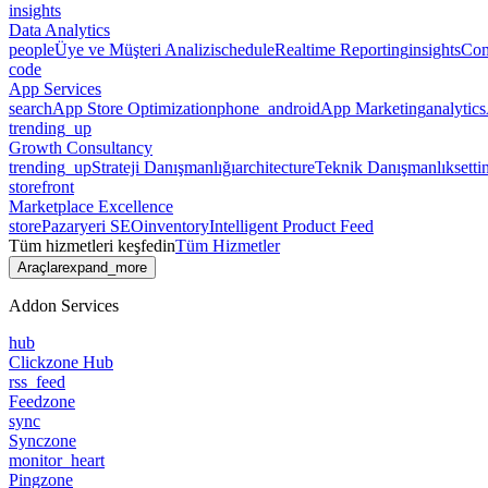
insights
Data Analytics
people
Üye ve Müşteri Analizi
schedule
Realtime Reporting
insights
Com
code
App Services
search
App Store Optimization
phone_android
App Marketing
analytics
trending_up
Growth Consultancy
trending_up
Strateji Danışmanlığı
architecture
Teknik Danışmanlık
setti
storefront
Marketplace Excellence
store
Pazaryeri SEO
inventory
Intelligent Product Feed
Tüm hizmetleri keşfedin
Tüm Hizmetler
Araçlar
expand_more
Addon Services
hub
Clickzone Hub
rss_feed
Feedzone
sync
Synczone
monitor_heart
Pingzone