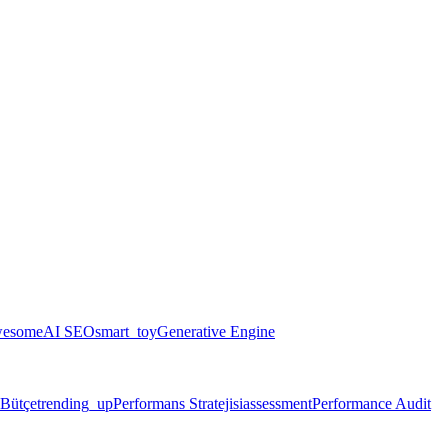
wesome
AI SEO
smart_toy
Generative Engine
 Bütçe
trending_up
Performans Stratejisi
assessment
Performance Audit