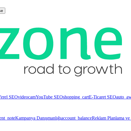
se
Yerel SEO
videocam
YouTube SEO
shopping_cart
E-Ticaret SEO
auto_a
ent_note
Kampanya Danışmanlığı
account_balance
Reklam Planlama ve