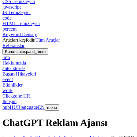
CSS Temizleyici
javascript
JS Temizleyici
code
HTML Temizleyici
percent
Keyword Density
Araçları keşfedin
Tüm Araçlar
Referanslar
Kurumsal
expand_more
info
Hakkımızda
auto_stories
Başarı Hikayeleri
event
Etkinlikler
work
Clickzone HR
İletişim
hub
HUB
language
EN
menu
ChatGPT Reklam Ajansı