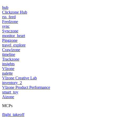
hub
Clickzone Hub
rss_feed
Feedzone
sync
Synczone
monitor_heart
Pingzone
travel_explore
Crawlzone
timeline
Trackzone
insights
VIzone
palette
VIzone Creative Lab
inventory_2
VIzone Product Performance
smart_toy
Aizone
MCPs
flight_takeoff