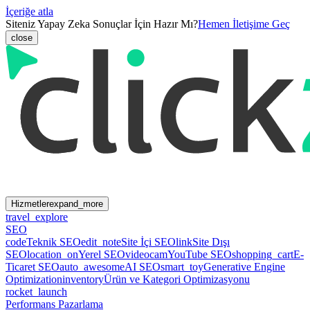
İçeriğe atla
Siteniz Yapay Zeka Sonuçlar İçin Hazır Mı?
Hemen İletişime Geç
close
Hizmetler
expand_more
travel_explore
SEO
code
Teknik SEO
edit_note
Site İçi SEO
link
Site Dışı
SEO
location_on
Yerel SEO
videocam
YouTube SEO
shopping_cart
E-
Ticaret SEO
auto_awesome
AI SEO
smart_toy
Generative Engine
Optimization
inventory
Ürün ve Kategori Optimizasyonu
rocket_launch
Performans Pazarlama