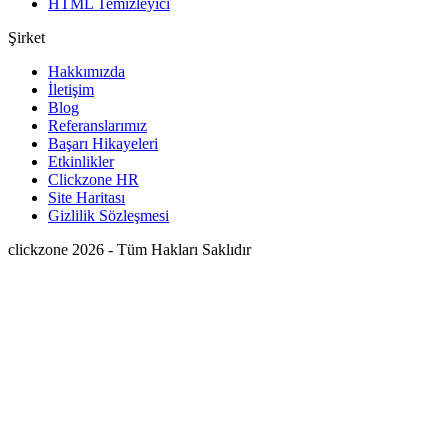
HTML Temizleyici
Şirket
Hakkımızda
İletişim
Blog
Referanslarımız
Başarı Hikayeleri
Etkinlikler
Clickzone HR
Site Haritası
Gizlilik Sözleşmesi
clickzone 2026 - Tüm Hakları Saklıdır