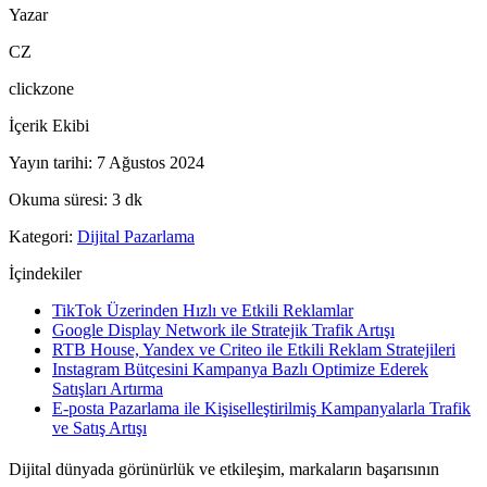
Yazar
CZ
clickzone
İçerik Ekibi
Yayın tarihi
:
7 Ağustos 2024
Okuma süresi
:
3
dk
Kategori
:
Dijital Pazarlama
İçindekiler
TikTok Üzerinden Hızlı ve Etkili Reklamlar
Google Display Network ile Stratejik Trafik Artışı
RTB House, Yandex ve Criteo ile Etkili Reklam Stratejileri
Instagram Bütçesini Kampanya Bazlı Optimize Ederek
Satışları Artırma
E-posta Pazarlama ile Kişiselleştirilmiş Kampanyalarla Trafik
ve Satış Artışı
Dijital dünyada görünürlük ve etkileşim, markaların başarısının