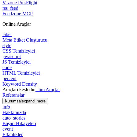
VIzone Pre-Flight
rss_feed
Feedzone MCP
Online Araçlar
label
Meta Etiket Oluşturucu
style
CSS Temizleyici
javascript
JS Temizleyici
code
HTML Temizleyici
percent
Keyword Density
Araçları keşfedin
Tüm Araçlar
Referanslar
Kurumsal
expand_more
info
Hakkımızda
auto_stories
Başarı Hikayeleri
event
Etkinlikler