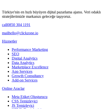
Türkiye'nin en hızlı büyüyen dijital pazarlama ajansı. Veri odaklı
stratejilerimizle markanızı geleceğe taşıyoruz.
call
0850 304 1191
mail
hello@clickzone.io
Hizmetler
Performance Marketing
SEO
Digital Analytics
Data Analytics
Marketplace Excellence
App Services
Growth Consultancy
Add-on Services
Online Araçlar
Meta Etiket Oluşturucu
CSS Temizleyici
JS Temizleyici