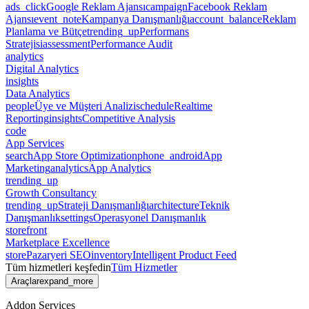
ads_click
Google Reklam Ajansı
campaign
Facebook Reklam
Ajansı
event_note
Kampanya Danışmanlığı
account_balance
Reklam
Planlama ve Bütçe
trending_up
Performans
Stratejisi
assessment
Performance Audit
analytics
Digital Analytics
insights
Data Analytics
people
Üye ve Müşteri Analizi
schedule
Realtime
Reporting
insights
Competitive Analysis
code
App Services
search
App Store Optimization
phone_android
App
Marketing
analytics
App Analytics
trending_up
Growth Consultancy
trending_up
Strateji Danışmanlığı
architecture
Teknik
Danışmanlık
settings
Operasyonel Danışmanlık
storefront
Marketplace Excellence
store
Pazaryeri SEO
inventory
Intelligent Product Feed
Tüm hizmetleri keşfedin
Tüm Hizmetler
Araçlar
expand_more
Addon Services