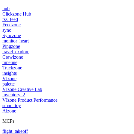
hub
Clickzone Hub
rss_feed
Feedzone
sync
Synczone
monitor_heart
Pingzone
travel_explore
Crawlzone
timeline
Trackzone
insights
VIzone
palette
VIzone Creative Lab
inventory_2
VIzone Product Performance
smart_toy
Aizone
MCPs
flight_takeoff