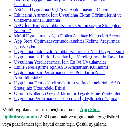
Unsurları
ASO'da Uygulama Başlığı ve Açıklamasının Önemi
Etkileşimi Artırmak İçin Uygulama Ekran Görüntülerini ve
Önizlemelerini Kullanma
ASO İçin En İyi Anahtar Kelime Optimizasyon Stratejileri
Nelerdir?
Mobil Uygulamanız İçin Doğru Anahtar Kelimeleri Seçme
App Store Optimizasyonunda Anahtar Kelime Araştırması
İçin Araçlar
Uygulama Listenizde Anahtar Kelimeleri Nasıl Uygularsınız
Uygulamanızı Farklı Pazarlar İçin Yerelleştirmenin Faydaları
Uygulama Yerelleştirmesi İçin En İyi Uygulamalar
Etkili Yerelleştirme İçin ASO Araçlarının Kullanımı
Uygulamanızın Performansını ve Puanlarını Nasıl
Artırabilirsiniz?
Uygulama Derecelendirmelerinin ve İncelemelerinin ASO
Stratejiniz Üzerindeki Etkisi
Olumlu Kullanıcı Geri Bildirimini Teşvik Etme Yöntemleri
Uygulama Performansını İzleme ve İyileştirmeler Yapma
Mobil uygulamaların rekabetçi ortamında,
App Store
Optimizasyonunu
(ASO) anlamak ve uygulamak her geliştirici
veya pazarlamacı için hayati önem taşır. Çeşitli uygulama