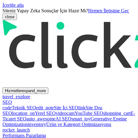
İçeriğe atla
Siteniz Yapay Zeka Sonuçlar İçin Hazır Mı?
Hemen İletişime Geç
close
Hizmetler
expand_more
travel_explore
SEO
code
Teknik SEO
edit_note
Site İçi SEO
link
Site Dışı
SEO
location_on
Yerel SEO
videocam
YouTube SEO
shopping_cart
E-
Ticaret SEO
auto_awesome
AI SEO
smart_toy
Generative Engine
Optimization
inventory
Ürün ve Kategori Optimizasyonu
rocket_launch
Performans Pazarlama