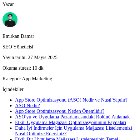
Yazar
Emirkan Damar
SEO Yöneticisi
Yayın tarihi
:
27 Mayıs 2025
Okuma süresi
:
10
dk
Kategori
:
App Marketing
İçindekiler
App Store Optimizasyonu (ASO) Nedir ve Nasıl Yapılır?
ASO Nedir?
App Store Optimizasyonu Neden Önemlidir?
ASO'yu ve Uygulama Pazarlamasındaki Rolünü Anlamak
Etkili Uygulama Mağazası Optimizasyonunun Faydaları
Daha İyi İndirmeler İçin Uygulama Mağazası Listelemenizi
Nasıl Optimize Edersiniz?
Etkili Bir Uygulama Mağazası Listelemesinin Temel