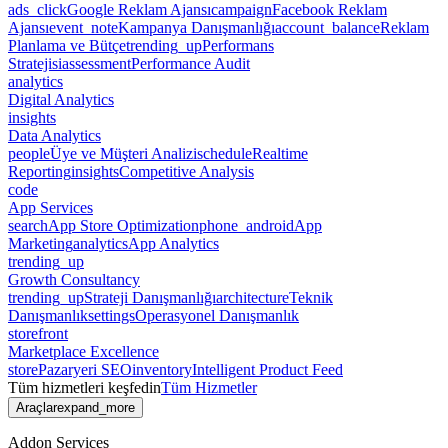
ads_click
Google Reklam Ajansı
campaign
Facebook Reklam
Ajansı
event_note
Kampanya Danışmanlığı
account_balance
Reklam
Planlama ve Bütçe
trending_up
Performans
Stratejisi
assessment
Performance Audit
analytics
Digital Analytics
insights
Data Analytics
people
Üye ve Müşteri Analizi
schedule
Realtime
Reporting
insights
Competitive Analysis
code
App Services
search
App Store Optimization
phone_android
App
Marketing
analytics
App Analytics
trending_up
Growth Consultancy
trending_up
Strateji Danışmanlığı
architecture
Teknik
Danışmanlık
settings
Operasyonel Danışmanlık
storefront
Marketplace Excellence
store
Pazaryeri SEO
inventory
Intelligent Product Feed
Tüm hizmetleri keşfedin
Tüm Hizmetler
Araçlar
expand_more
Addon Services