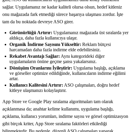
sağlar. Uygulamanız ne kadar kaliteli olursa olsun, hedef kitleniz
onu mağazada fark etmediği sürece başarıya ulaşması zordur. İşte
tam da bu noktada devreye ASO girer.
Görünürlüğü Artırır:
Uygulamanız mağazada üst sıralarda yer
aldıkça, daha fazla kullanıcıya ulaşır.
Organik İndirme Sayısını Yükseltir:
Reklam bütçesi
harcamadan daha fazla indirme elde edebilirsiniz.
Rekabet Avantajı Sağlar:
Aynı kategorideki diğer
uygulamaların önüne geçme şansı yakalarsınız.
Dönüşüm Oranlarını İyileştirir:
Uygulama başlığı, açıklama
ve görseller optimize edildiğinde, kullanıcıların indirme eğilimi
artar.
Kullanıcı Kalitesini Artırır:
ASO çalışmaları, doğru hedef
kitleye ulaşmanızı kolaylaştırır.
App Store ve Google Play sıralama algoritmaları tam olarak
açıklanmasa da; anahtar kelime kullanımı, uygulama başlığı,
açıklama, kullanıcı yorumları, indirme sayısı ve görsel optimizasyon
gibi birçok kriter, App Store sıralama faktörleri etkilediği
bilinmektedir. Bu nedenle, düzenli ASO çalışmaları yaparak