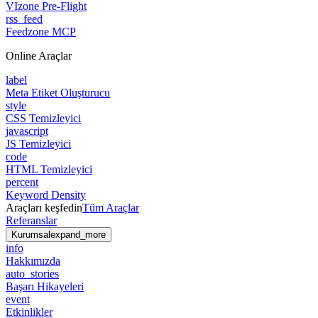
VIzone Pre-Flight
rss_feed
Feedzone MCP
Online Araçlar
label
Meta Etiket Oluşturucu
style
CSS Temizleyici
javascript
JS Temizleyici
code
HTML Temizleyici
percent
Keyword Density
Araçları keşfedin
Tüm Araçlar
Referanslar
Kurumsal
expand_more
info
Hakkımızda
auto_stories
Başarı Hikayeleri
event
Etkinlikler