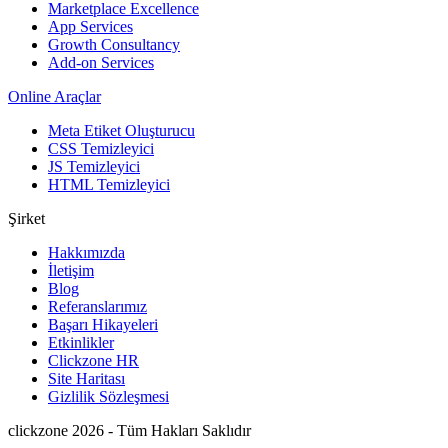
Marketplace Excellence
App Services
Growth Consultancy
Add-on Services
Online Araçlar
Meta Etiket Oluşturucu
CSS Temizleyici
JS Temizleyici
HTML Temizleyici
Şirket
Hakkımızda
İletişim
Blog
Referanslarımız
Başarı Hikayeleri
Etkinlikler
Clickzone HR
Site Haritası
Gizlilik Sözleşmesi
clickzone 2026 - Tüm Hakları Saklıdır