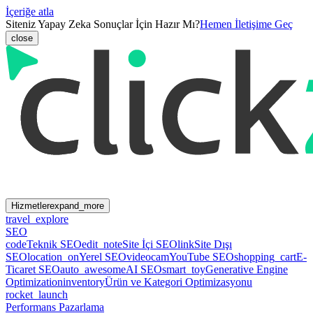
İçeriğe atla
Siteniz Yapay Zeka Sonuçlar İçin Hazır Mı?
Hemen İletişime Geç
close
Hizmetler
expand_more
travel_explore
SEO
code
Teknik SEO
edit_note
Site İçi SEO
link
Site Dışı
SEO
location_on
Yerel SEO
videocam
YouTube SEO
shopping_cart
E-
Ticaret SEO
auto_awesome
AI SEO
smart_toy
Generative Engine
Optimization
inventory
Ürün ve Kategori Optimizasyonu
rocket_launch
Performans Pazarlama