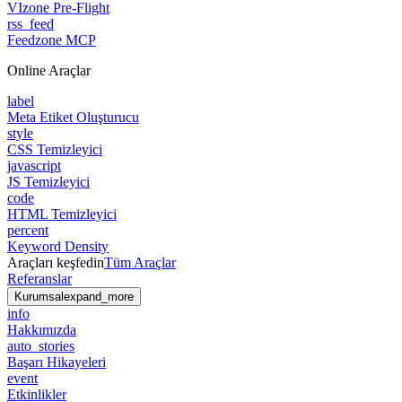
VIzone Pre-Flight
rss_feed
Feedzone MCP
Online Araçlar
label
Meta Etiket Oluşturucu
style
CSS Temizleyici
javascript
JS Temizleyici
code
HTML Temizleyici
percent
Keyword Density
Araçları keşfedin
Tüm Araçlar
Referanslar
Kurumsal
expand_more
info
Hakkımızda
auto_stories
Başarı Hikayeleri
event
Etkinlikler