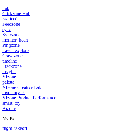
hub
Clickzone Hub
rss_feed
Feedzone
sync
Synczone
monitor_heart
Pingzone
travel_explore
Crawlzone
timeline
Trackzone
insights
VIzone
palette
VIzone Creative Lab
inventory_2
VIzone Product Performance
smart_toy
Aizone
MCPs
flight_takeoff