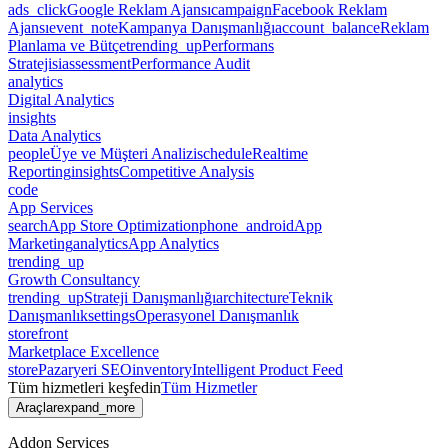
ads_click
Google Reklam Ajansı
campaign
Facebook Reklam
Ajansı
event_note
Kampanya Danışmanlığı
account_balance
Reklam
Planlama ve Bütçe
trending_up
Performans
Stratejisi
assessment
Performance Audit
analytics
Digital Analytics
insights
Data Analytics
people
Üye ve Müşteri Analizi
schedule
Realtime
Reporting
insights
Competitive Analysis
code
App Services
search
App Store Optimization
phone_android
App
Marketing
analytics
App Analytics
trending_up
Growth Consultancy
trending_up
Strateji Danışmanlığı
architecture
Teknik
Danışmanlık
settings
Operasyonel Danışmanlık
storefront
Marketplace Excellence
store
Pazaryeri SEO
inventory
Intelligent Product Feed
Tüm hizmetleri keşfedin
Tüm Hizmetler
Araçlar
expand_more
Addon Services