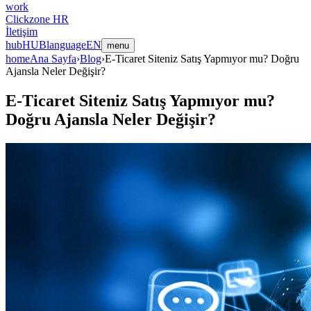
work
Clickzone HR
İletişim
hub
HUB
language
EN
menu
home
Ana Sayfa
›
Blog
›
E-Ticaret Siteniz Satış Yapmıyor mu? Doğru
Ajansla Neler Değişir?
E-Ticaret Siteniz Satış Yapmıyor mu?
Doğru Ajansla Neler Değişir?