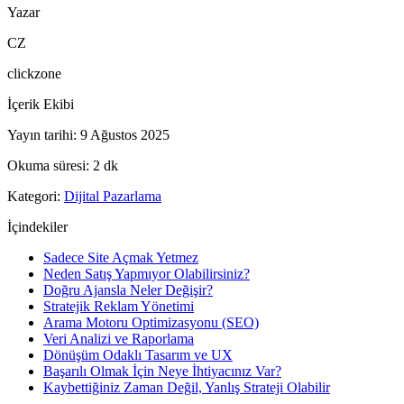
Yazar
CZ
clickzone
İçerik Ekibi
Yayın tarihi
:
9 Ağustos 2025
Okuma süresi
:
2
dk
Kategori
:
Dijital Pazarlama
İçindekiler
Sadece Site Açmak Yetmez
Neden Satış Yapmıyor Olabilirsiniz?
Doğru Ajansla Neler Değişir?
Stratejik Reklam Yönetimi
Arama Motoru Optimizasyonu (SEO)
Veri Analizi ve Raporlama
Dönüşüm Odaklı Tasarım ve UX
Başarılı Olmak İçin Neye İhtiyacınız Var?
Kaybettiğiniz Zaman Değil, Yanlış Strateji Olabilir