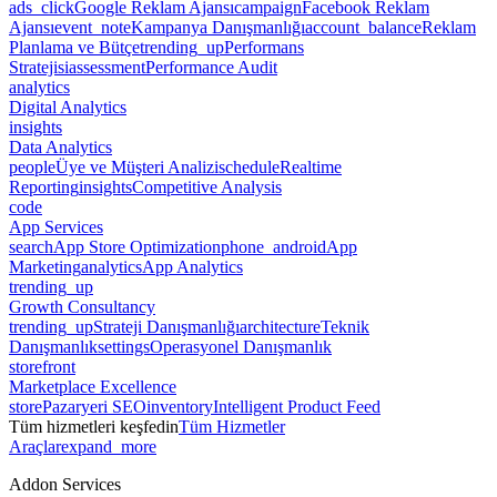
ads_click
Google Reklam Ajansı
campaign
Facebook Reklam
Ajansı
event_note
Kampanya Danışmanlığı
account_balance
Reklam
Planlama ve Bütçe
trending_up
Performans
Stratejisi
assessment
Performance Audit
analytics
Digital Analytics
insights
Data Analytics
people
Üye ve Müşteri Analizi
schedule
Realtime
Reporting
insights
Competitive Analysis
code
App Services
search
App Store Optimization
phone_android
App
Marketing
analytics
App Analytics
trending_up
Growth Consultancy
trending_up
Strateji Danışmanlığı
architecture
Teknik
Danışmanlık
settings
Operasyonel Danışmanlık
storefront
Marketplace Excellence
store
Pazaryeri SEO
inventory
Intelligent Product Feed
Tüm hizmetleri keşfedin
Tüm Hizmetler
Araçlar
expand_more
Addon Services