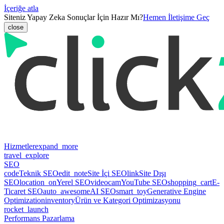
İçeriğe atla
Siteniz Yapay Zeka Sonuçlar İçin Hazır Mı?
Hemen İletişime Geç
close
Hizmetler
expand_more
travel_explore
SEO
code
Teknik SEO
edit_note
Site İçi SEO
link
Site Dışı
SEO
location_on
Yerel SEO
videocam
YouTube SEO
shopping_cart
E-
Ticaret SEO
auto_awesome
AI SEO
smart_toy
Generative Engine
Optimization
inventory
Ürün ve Kategori Optimizasyonu
rocket_launch
Performans Pazarlama