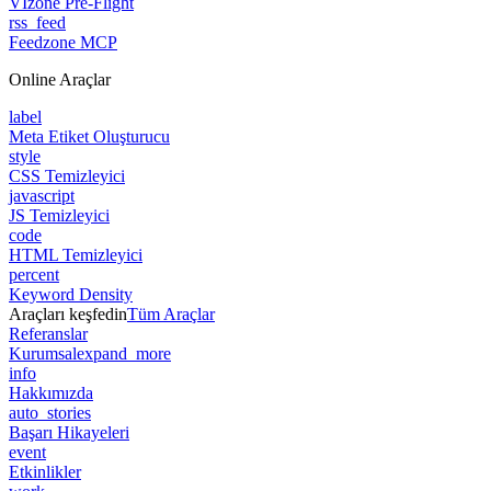
VIzone Pre-Flight
rss_feed
Feedzone MCP
Online Araçlar
label
Meta Etiket Oluşturucu
style
CSS Temizleyici
javascript
JS Temizleyici
code
HTML Temizleyici
percent
Keyword Density
Araçları keşfedin
Tüm Araçlar
Referanslar
Kurumsal
expand_more
info
Hakkımızda
auto_stories
Başarı Hikayeleri
event
Etkinlikler