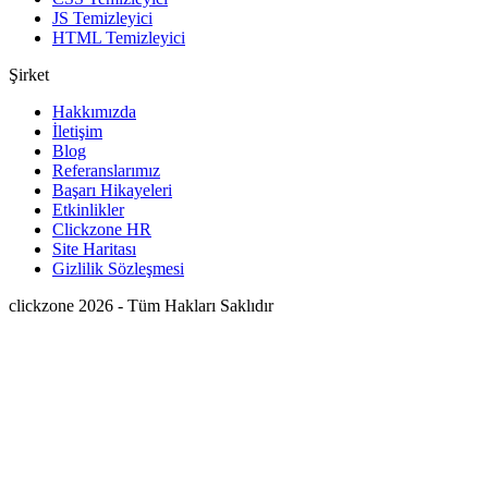
JS Temizleyici
HTML Temizleyici
Şirket
Hakkımızda
İletişim
Blog
Referanslarımız
Başarı Hikayeleri
Etkinlikler
Clickzone HR
Site Haritası
Gizlilik Sözleşmesi
clickzone 2026 - Tüm Hakları Saklıdır