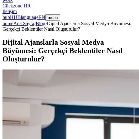
work
Clickzone HR
İletişim
hub
HUB
language
EN
menu
home
Ana Sayfa
›
Blog
›
Dijital Ajanslarla Sosyal Medya Büyümesi:
Gerçekçi Beklentiler Nasıl Oluşturulur?
Dijital Ajanslarla Sosyal Medya
Büyümesi: Gerçekçi Beklentiler Nasıl
Oluşturulur?