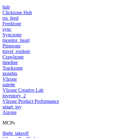
hub
Clickzone Hub
rss_feed
Feedzone
sync
Synczone
monitor_heart
Pingzone
travel_explore
Crawlzone
timeline
Trackzone
insights
VIzone
palette
VIzone Creative Lab
inventory_2
VIzone Product Performance
smart_toy
Aizone
MCPs
flight_takeoff