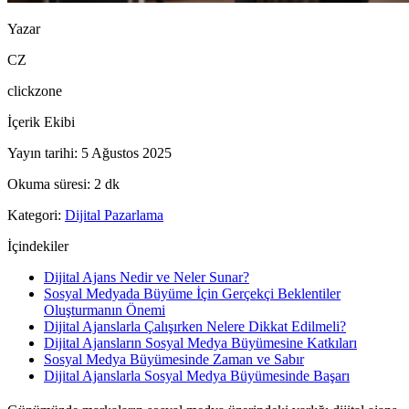
Yazar
CZ
clickzone
İçerik Ekibi
Yayın tarihi
:
5 Ağustos 2025
Okuma süresi
:
2
dk
Kategori
:
Dijital Pazarlama
İçindekiler
Dijital Ajans Nedir ve Neler Sunar?
Sosyal Medyada Büyüme İçin Gerçekçi Beklentiler
Oluşturmanın Önemi
Dijital Ajanslarla Çalışırken Nelere Dikkat Edilmeli?
Dijital Ajansların Sosyal Medya Büyümesine Katkıları
Sosyal Medya Büyümesinde Zaman ve Sabır
Dijital Ajanslarla Sosyal Medya Büyümesinde Başarı