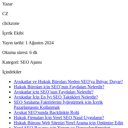
Yazar
CZ
clickzone
İçerik Ekibi
Yayın tarihi
:
1 Ağustos 2024
Okuma süresi
:
6
dk
Kategori
:
SEO Ajansı
İçindekiler
Avukatlar ve Hukuk Büroları Neden SEO'ya İhtiyaç Duyar?
Hukuk Büroları için SEO’nun Faydaları Nelerdir?
Avukatlar için SEO’nun Faydaları Nelerdir?
Avukatlar İçin En İyi SEO Taktikleri Nelerdir?
SEO Sıralama Faktörlerini İyileştirmek için İçerik
Pazarlamasını Kullanmak
Avukat SEO'sunda Backlinkin Rolü
Hukuk Firmaları İçin Yerel SEO Nasıl Uygulanır?
Hukuk Bürosu Web Sitenizi Yerel Arama için Optimize Edin
Yerel SEO Başarısı için Yorum ve Derecelendirmeleri