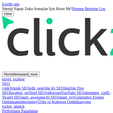
İçeriğe atla
Siteniz Yapay Zeka Sonuçlar İçin Hazır Mı?
Hemen İletişime Geç
close
Hizmetler
expand_more
travel_explore
SEO
code
Teknik SEO
edit_note
Site İçi SEO
link
Site Dışı
SEO
location_on
Yerel SEO
videocam
YouTube SEO
shopping_cart
E-
Ticaret SEO
auto_awesome
AI SEO
smart_toy
Generative Engine
Optimization
inventory
Ürün ve Kategori Optimizasyonu
rocket_launch
Performans Pazarlama