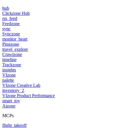
hub
Clickzone Hub
rss_feed
Feedzone
sync
Synczone
monitor_heart
Pingzone
travel_explore
Crawlzone
timeline
Trackzone
insights
VIzone
palette
VIzone Creative Lab
inventory_2
VIzone Product Performance
smart_toy
Aizone
MCPs
flight_takeoff