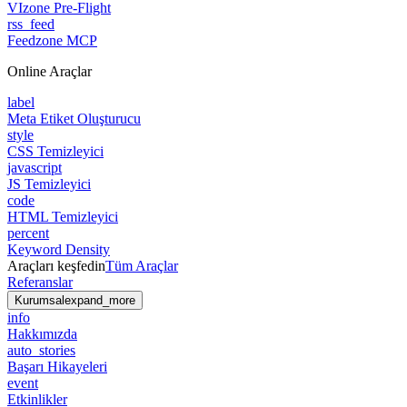
VIzone Pre-Flight
rss_feed
Feedzone MCP
Online Araçlar
label
Meta Etiket Oluşturucu
style
CSS Temizleyici
javascript
JS Temizleyici
code
HTML Temizleyici
percent
Keyword Density
Araçları keşfedin
Tüm Araçlar
Referanslar
Kurumsal
expand_more
info
Hakkımızda
auto_stories
Başarı Hikayeleri
event
Etkinlikler