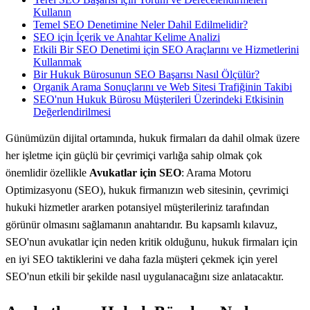
Kullanın
Temel SEO Denetimine Neler Dahil Edilmelidir?
SEO için İçerik ve Anahtar Kelime Analizi
Etkili Bir SEO Denetimi için SEO Araçlarını ve Hizmetlerini
Kullanmak
Bir Hukuk Bürosunun SEO Başarısı Nasıl Ölçülür?
Organik Arama Sonuçlarını ve Web Sitesi Trafiğinin Takibi
SEO'nun Hukuk Bürosu Müşterileri Üzerindeki Etkisinin
Değerlendirilmesi
Günümüzün dijital ortamında, hukuk firmaları da dahil olmak üzere
her işletme için güçlü bir çevrimiçi varlığa sahip olmak çok
önemlidir özellikle
Avukatlar için SEO
: Arama Motoru
Optimizasyonu (SEO), hukuk firmanızın web sitesinin, çevrimiçi
hukuki hizmetler ararken potansiyel müşterileriniz tarafından
görünür olmasını sağlamanın anahtarıdır. Bu kapsamlı kılavuz,
SEO'nun avukatlar için neden kritik olduğunu, hukuk firmaları için
en iyi SEO taktiklerini ve daha fazla müşteri çekmek için yerel
SEO'nun etkili bir şekilde nasıl uygulanacağını size anlatacaktır.