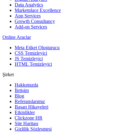
Data Analytics
Marketplace Excellence
App Services
Growth Consultancy
Add-on Services
Online Araçlar
Meta Etiket Oluşturucu
CSS Temizleyici
JS Temizleyici
HTML Temizleyici
Şirket
Hakkımızda
İletişim
Blog
Referanslarımız
Başarı Hikayeleri
Etkinlikler
Clickzone HR
Site Haritası
Gizlilik Sözleşmesi