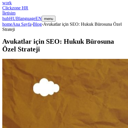
work
Clickzone HR
İletişim
hub
HUB
language
EN
menu
home
Ana Sayfa
›
Blog
›
Avukatlar için SEO: Hukuk Bürosuna Özel
Strateji
Avukatlar için SEO: Hukuk Bürosuna
Özel Strateji